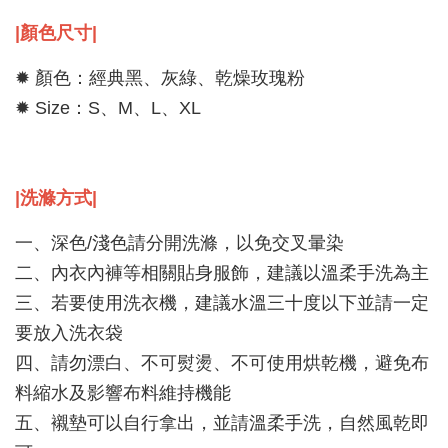
|
顏色尺寸
|
✹ 顏色：經典黑
、灰綠、乾燥玫瑰粉
✹ Size：S、M、L、XL
|洗滌方式
|
一、深色/淺色請分開洗滌，以免交叉暈染
二、內衣內褲等相關貼身服飾，建議以溫柔手洗為主
三、若要使用洗衣機，建議水溫三十度以下並請一定
要放入洗衣袋
四、請勿漂白、不可熨燙、不可使用烘乾機，避免布
料縮水及影響布料維持機能
五、襯墊可以自行拿出，並請溫柔手洗，自然風乾即