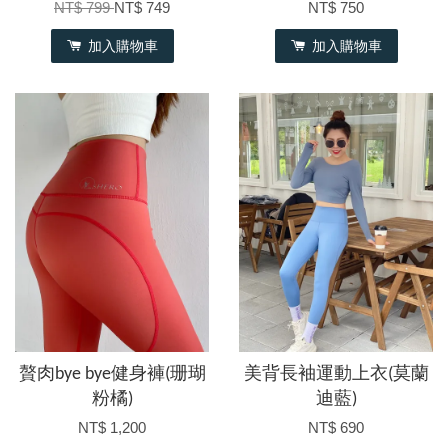
NT$ 799
NT$ 749
NT$ 750
加入購物車
加入購物車
贅肉bye bye健身褲(珊瑚
美背長袖運動上衣(莫蘭
粉橘)
迪藍)
NT$ 1,200
NT$ 690