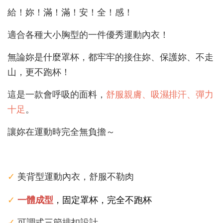
給！妳！滿！滿！安！全！感！
適合各種大小胸型的一件優秀運動內衣！
無論
妳是什麼罩杯，都牢牢的接住妳、保護妳、不走
山，更不跑杯！
這是一款會呼吸的面料，
舒服親膚、吸濕排汗、彈力
十足
。
讓妳在運動時完全無負擔～
✓
美背型運動內衣，舒服不勒肉
✓
，固定罩杯，完全不跑杯
一體成型
✓
可調式三節排扣設計