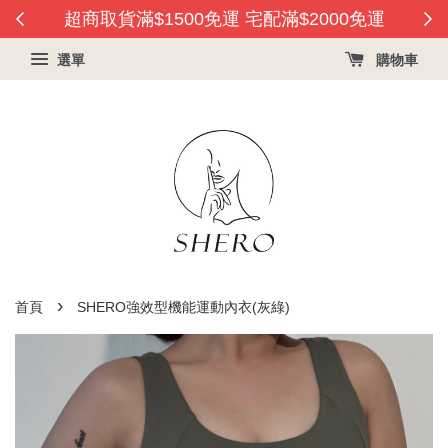
會員
超商取貨滿$1500免運 宅配滿$2000免運
選單
購物車
›
首頁
SHERO強效型機能運動內衣(灰綠)